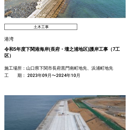
土木工事
港湾
令和5年度下関港海岸(長府・壇之浦地区)護岸工事（7工
区）
施工場所：山口県下関市長府黒門南町地先、浜浦町地先
工 期： 2023年09月〜2024年10月