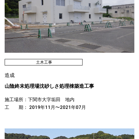
土木工事
造成
山陰終末処理場沈砂しさ処理棟築造工事
施工場所：下関市大字垢田 地内
工 期： 2019年11月〜2021年07月