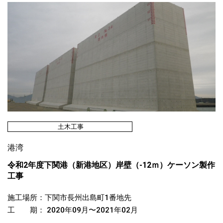
土木工事
港湾
令和2年度下関港（新港地区）岸壁（-12ｍ）ケーソン製作
工事
施工場所：下関市長州出島町1番地先
工 期： 2020年09月〜2021年02月