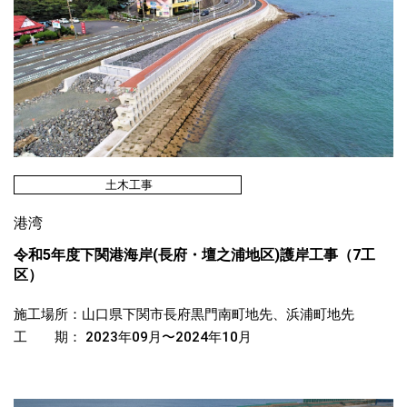
土木工事
港湾
令和5年度下関港海岸(長府・壇之浦地区)護岸工事（7工
区）
施工場所：山口県下関市長府黒門南町地先、浜浦町地先
工 期： 2023年09月〜2024年10月