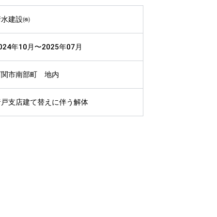
清水建設㈱
024年10月〜2025年07月
下関市南部町 地内
唐戸支店建て替えに伴う解体