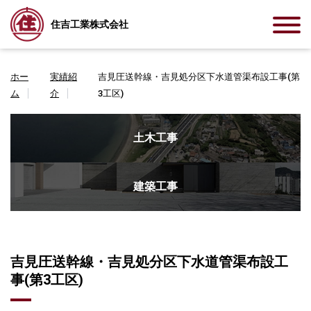
住吉工業株式会社
ホー
実績紹
吉見圧送幹線・吉見処分区下水道管渠布設工事(第
ム
介
3工区)
土木工事
建築工事
吉見圧送幹線・吉見処分区下水道管渠布設工
事(第3工区)