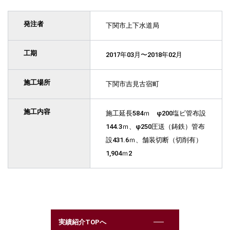
発注者
下関市上下水道局
工期
2017年03月〜2018年02月
施工場所
下関市吉見古宿町
施工内容
施工延長584ｍ φ200塩ビ管布設
144.3ｍ、φ250圧送（鋳鉄）管布
設431.6ｍ、舗装切断（切削有）
1,904ｍ2
実績紹介TOPへ