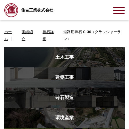
住吉工業株式会社
ホー
実績紹
砕石詳
道路用砕石 C-30（クラッシャーラ
ム
介
細
ン）
土木工事
建築工事
砕石製造
環境産業