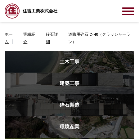
住吉工業株式会社
ホー
実績紹
砕石詳
道路用砕石 C-40（クラッシャーラ
ム
介
細
ン）
土木工事
建築工事
砕石製造
環境産業