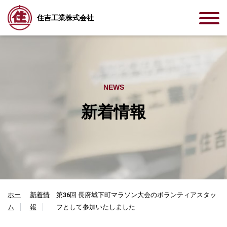
住吉工業株式会社
NEWS
新着情報
ホー
新着情
第36回 長府城下町マラソン大会のボランティアスタッ
ム
報
フとして参加いたしました