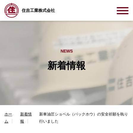
住吉工業株式会社
NEWS
新着情報
ホー
新着情
新車油圧ショベル（バックホウ）の安全祈願を執り
ム
報
行いました