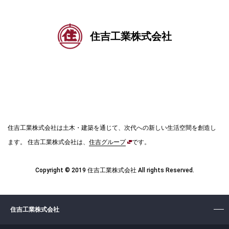
・お客様の同意がある場合
・個人情報保護法及び番号法その他法令に定めのある
住吉工業株式会社
場合
第4条（個人情報の開示）
住吉工業株式会社は土木・建築を通じて、次代への新しい生活空間を創造し
ます。
住吉工業株式会社は、
住吉グループ
です。
当グループは、本人から個人情報の開示を求められた
ときは、本人に対し、遅滞なくこれを開示します。た
Copyright © 2019 住吉工業株式会社 All rights Reserved.
だし、開示することにより次のいずれかに該当する場
合は、その全部または一部を開示しないこともあり、
開示しない決定をした場合には、その旨を遅滞なく通
住吉工業株式会社
知します。なお、個人情報の開示に際しては、別途定
める金額を申し受けます。