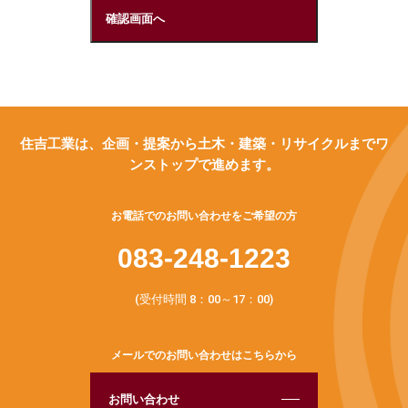
当グループは、お客様の個人情報を取得する場合は、
適正な方法により取得するものとし、利用目的をでき
るだけ特定して、ご本人にお知らせするか、またはウ
ェブサイト等において公表します。また、取得した個
人情報はその利用目的に必要な範囲内で取り扱いま
す。
住吉工業は、企画・提案から土木・建築・リサイクルまでワ
ンストップで進めます。
第2条(個人情報を取得・利用
お電話でのお問い合わせをご希望の方
する目的）
083-248-1223
(受付時間 8：00～17：00)
当グループが個人情報を取得・利用する目的は、
メールでのお問い合わせはこちらから
以下のとおりです。
・当グループのサービスの提供・運営のため
お問い合わせ