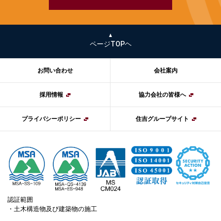
・お客様からのお問い合わせに回答するため（本
人確認を行うことを含む）
・メンテナンス、重要なお知らせなど必要に応じ
たご連絡のため
ページTOPヘ
・お客様にご自身の登録情報の閲覧や変更、削
除、ご利用状況の閲覧を行っていただくため
お問い合わせ
会社案内
・上記の利用目的に付随する目的
採用情報
協力会社の皆様へ
第3条（個人情報の第三者提
プライバシーポリシー
住吉グループサイト
供）
認証範囲
当グループは、原則として以下に定める場合を除くほ
・土木構造物及び建築物の施工
か、第三者に個人情報を提供することはありません。