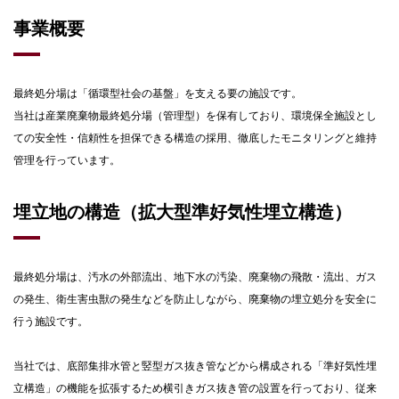
事業概要
最終処分場は「循環型社会の基盤」を⽀える要の施設です。
当社は産業廃棄物最終処分場（管理型）を保有しており、環境保全施設とし
ての安全性・信頼性を担保できる構造の採⽤、徹底したモニタリングと維持
管理を⾏っています。
埋⽴地の構造（拡⼤型準好気性埋⽴構造）
最終処分場は、汚⽔の外部流出、地下⽔の汚染、廃棄物の⾶散・流出、ガス
の発⽣、衛⽣害⾍獣の発⽣などを防⽌しながら、廃棄物の埋⽴処分を安全に
⾏う施設です。
当社では、底部集排⽔管と竪型ガス抜き管などから構成される「準好気性埋
⽴構造」の機能を拡張するため横引きガス抜き管の設置を⾏っており、従来