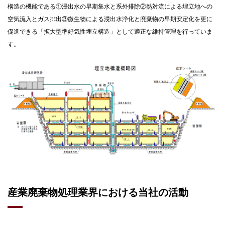
構造の機能である①浸出⽔の早期集⽔と系外排除②熱対流による埋⽴地への
空気流⼊とガス排出③微⽣物による浸出⽔浄化と廃棄物の早期安定化を更に
促進できる「拡⼤型準好気性埋⽴構造」として適正な維持管理を⾏っていま
す。
産業廃棄物処理業界における当社の活動