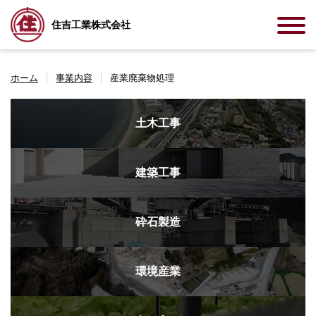
住吉工業株式会社
ホーム
事業内容
産業廃棄物処理
土木工事
建築工事
砕石製造
環境産業